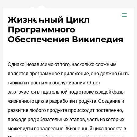
Ir
Navegación
MAI
al
de
Жизненный Цикл
ME
contenido
entradas
Программного
Обеспечения Википедия
Deja un comentario
/
Plotea
/ Por
adalojalia
Однако, независимо от того, насколько сложным
является программное приложение, оно должно быть
гибким и простым в обслуживании. Ответ
заключается в тщательной подготовке каждой фазы
жизненного цикла разработки продукта. Создание и
развитие любого продукта происходит постепенно,
проходя ряд обязательных этапов, часть из которых
может идти параллельно. Жизненный цикл проекта в