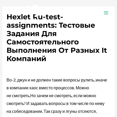
Ir
Navegación
MAI
al
de
Hexlet Ru-test-
ME
contenido
entradas
assignments: Тестовые
Задания Для
Самостоятельного
Выполнения От Разных It
Компаний
Deja un comentario
/
Plotea
/ Por
adalojalia
Во-2, джун и не должен такие вопросы рулить, иначе
в компании хаос вместо процессов. Можно
не смотреть.Но зачем не смотреть, если можно
смотреть? И задавать вопросы в том числе по нему
на собеседовании. Так сразу и лгуны отсеются,