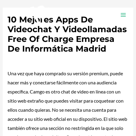
Ir
Navegación
MAI
al
de
10 Mejores Apps De
ME
contenido
entradas
Videochat Y Videollamadas
Free Of Charge Empresa
De Informática Madrid
/
Plotea
/ Por
adalojalia
Una vez que haya comprado su versión premium, puede
hacer más y conectarse fácilmente con una audiencia
específica. Camgo es otro chat de video en línea con un
sitio web extraño que puedes visitar para coquetear con
ellos cuando quieras. No se necesita una cuenta para
acceder a su sitio web oficial en su dispositivo. El sitio web
también ofrece una sección no restringida en la que solo