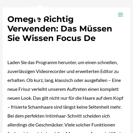
Ir
Navegación
MAI
al
de
Omegle Richtig
ME
contenido
entradas
Verwenden: Das Müssen
Sie Wissen Focus De
/
Plotea
/ Por
adalojalia
Laden Sie das Programm herunter, um einen schnellen,
zuverlässigen Videorecorder und erweiterten Editor zu
erhalten. Ob kurz, lang, klassisch oder ausgefallen – Eine
neue Frisur verleiht unserem Auftreten einen komplett
neuen Look. Das gilt nicht nur für die Haare auf dem Kopf
– frisierte Schamhaare sind längst keine Seltenheit mehr.
Bei dem perfekten Intimhaar-Schnitt scheiden sich
allerdings die Geschmäcker. Viele solcher Funk­tionen